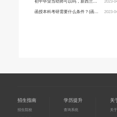
初中毕业当幼师可以吗，新西兰的幼教硕士毕业好不好找工作啊？
2023-0
函授本科考研需要什么条件？(函授本科考研可以考哪些学校)
2023-0
招生指南
学历提升
关
招生院校
查询系统
关