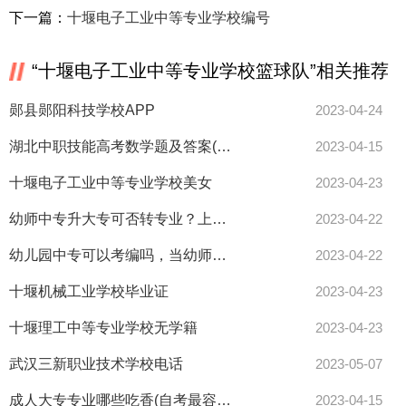
下一篇：
十堰电子工业中等专业学校编号
“十堰电子工业中等专业学校篮球队”相关推荐
郧县郧阳科技学校APP
2023-04-24
湖北中职技能高考数学题及答案(湖北省中等职业学校)
2023-04-15
十堰电子工业中等专业学校美女
2023-04-23
幼师中专升大专可否转专业？上本科-专科-职高区别？
2023-04-22
幼儿园中专可以考编吗，当幼师是不是一个好的选择？
2023-04-22
十堰机械工业学校毕业证
2023-04-23
十堰理工中等专业学校无学籍
2023-04-23
武汉三新职业技术学校电话
2023-05-07
成人大专专业哪些吃香(自考最容易过的专业)
2023-04-15