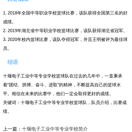
1. 2018年全国中等职业学校篮球比赛，该队获得全国第三名的好
成绩。
2. 2019年湖北省中等职业学校篮球比赛，该队获得湖北省冠军。
3. 2020年校内篮球比赛，该队夺得冠军，并且王明被评为最佳球
员。
结语
十堰电子工业中等专业学校篮球队在过去的几年中，一直秉承
着“团结、拼搏、奋斗、进取”的精神，不断提高自己的篮球水
平。相信在未来的比赛中，他们一定会取得更好的成绩。
关键词：十堰电子工业中等专业学校篮球队，队员介绍，比赛成
绩。
上一篇：
十堰电子工业中等专业学校简介